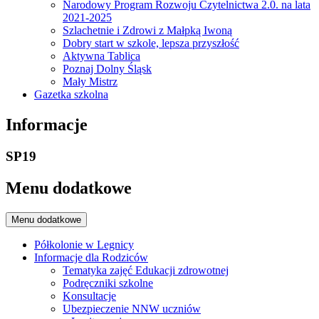
Narodowy Program Rozwoju Czytelnictwa 2.0. na lata
2021-2025
Szlachetnie i Zdrowi z Małpką Iwoną
Dobry start w szkole, lepsza przyszłość
Aktywna Tablica
Poznaj Dolny Śląsk
Mały Mistrz
Gazetka szkolna
Informacje
SP19
Menu dodatkowe
Menu dodatkowe
Półkolonie w Legnicy
Informacje dla Rodziców
Tematyka zajęć Edukacji zdrowotnej
Podręczniki szkolne
Konsultacje
Ubezpieczenie NNW uczniów