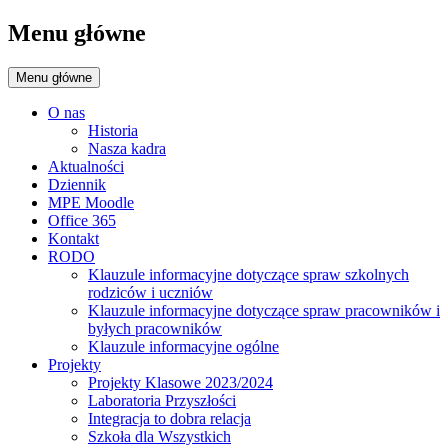
Menu główne
Menu główne
O nas
Historia
Nasza kadra
Aktualności
Dziennik
MPE Moodle
Office 365
Kontakt
RODO
Klauzule informacyjne dotyczące spraw szkolnych
rodziców i uczniów
Klauzule informacyjne dotyczące spraw pracowników i
byłych pracowników
Klauzule informacyjne ogólne
Projekty
Projekty Klasowe 2023/2024
Laboratoria Przyszłości
Integracja to dobra relacja
Szkoła dla Wszystkich