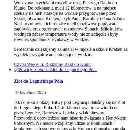
Wraz z nauczycielami ruszyli w trasę Pieszego Rajdu do
Kunic. Do pokonania mieli 12 kilometrów, a na miejscu
czekały na nich atrakcje na wodzie przygotowane przez
Szkołę pływania Kraken, czyli Panią Karolinę i Pana Adama.
Nasi uczniowie i ich rodzice mieli możliwość popływać
żaglówką oraz ogromnych rozmiarów Supach. Miłośników
wodnych zabaw temperatura wody nie zniechęciła i były
również spontaniczne zabawy w wodzie.
Serdecznie dziękujemy za udział w rajdzie a szkole Kraken za
wysiłek przygotowania atrakcji na wodzie.
Czytaj
Więcej
o: Rodzinny Rajd do Kunic
Zlot do Legnickiego Pola
19
kwietnia
2026
Jak co roku z okazji Bitwy pod Legnicą udaliśmy się na Zlot
do Legnickiego Pola. 12-sto kilometrowa trasa wiodła na
przez Legnicę, Bartoszów i piękny szlak bitewny.
Przewodnik opowiedział nam historię związaną z Henrykiem
Pobożnym. Na mecie wzięliśmy udział w konkursach i
konkurencjach sprawnościowych. Humory dopisały, pogoda