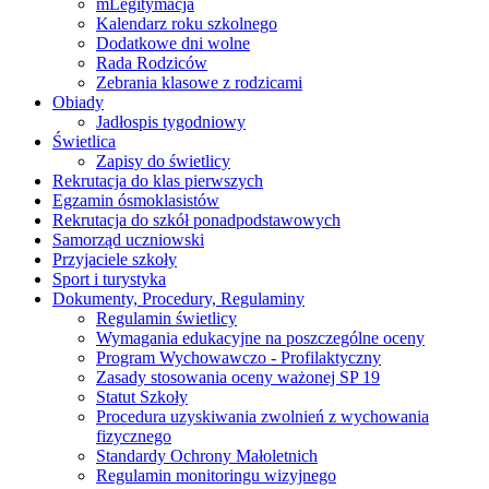
mLegitymacja
Kalendarz roku szkolnego
Dodatkowe dni wolne
Rada Rodziców
Zebrania klasowe z rodzicami
Obiady
Jadłospis tygodniowy
Świetlica
Zapisy do świetlicy
Rekrutacja do klas pierwszych
Egzamin ósmoklasistów
Rekrutacja do szkół ponadpodstawowych
Samorząd uczniowski
Przyjaciele szkoły
Sport i turystyka
Dokumenty, Procedury, Regulaminy
Regulamin świetlicy
Wymagania edukacyjne na poszczególne oceny
Program Wychowawczo - Profilaktyczny
Zasady stosowania oceny ważonej SP 19
Statut Szkoły
Procedura uzyskiwania zwolnień z wychowania
fizycznego
Standardy Ochrony Małoletnich
Regulamin monitoringu wizyjnego