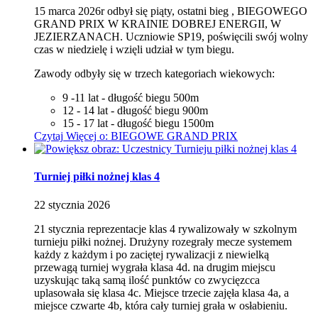
15 marca 2026r odbył się piąty, ostatni bieg , BIEGOWEGO
GRAND PRIX W KRAINIE DOBREJ ENERGII, W
JEZIERZANACH. Uczniowie SP19, poświęcili swój wolny
czas w niedzielę i wzięli udział w tym biegu.
Zawody odbyły się w trzech kategoriach wiekowych:
9 -11 lat - długość biegu 500m
12 - 14 lat - długość biegu 900m
15 - 17 lat - długość biegu 1500m
Czytaj
Więcej
o: BIEGOWE GRAND PRIX
Turniej piłki nożnej klas 4
22
stycznia
2026
21 stycznia reprezentacje klas 4 rywalizowały w szkolnym
turnieju piłki nożnej. Drużyny rozegrały mecze systemem
każdy z każdym i po zaciętej rywalizacji z niewielką
przewagą turniej wygrała klasa 4d. na drugim miejscu
uzyskując taką samą ilość punktów co zwycięzcca
uplasowała się klasa 4c. Miejsce trzecie zajęła klasa 4a, a
miejsce czwarte 4b, która cały turniej grała w osłabieniu.