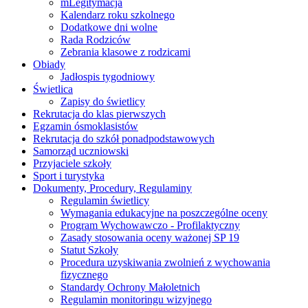
mLegitymacja
Kalendarz roku szkolnego
Dodatkowe dni wolne
Rada Rodziców
Zebrania klasowe z rodzicami
Obiady
Jadłospis tygodniowy
Świetlica
Zapisy do świetlicy
Rekrutacja do klas pierwszych
Egzamin ósmoklasistów
Rekrutacja do szkół ponadpodstawowych
Samorząd uczniowski
Przyjaciele szkoły
Sport i turystyka
Dokumenty, Procedury, Regulaminy
Regulamin świetlicy
Wymagania edukacyjne na poszczególne oceny
Program Wychowawczo - Profilaktyczny
Zasady stosowania oceny ważonej SP 19
Statut Szkoły
Procedura uzyskiwania zwolnień z wychowania
fizycznego
Standardy Ochrony Małoletnich
Regulamin monitoringu wizyjnego