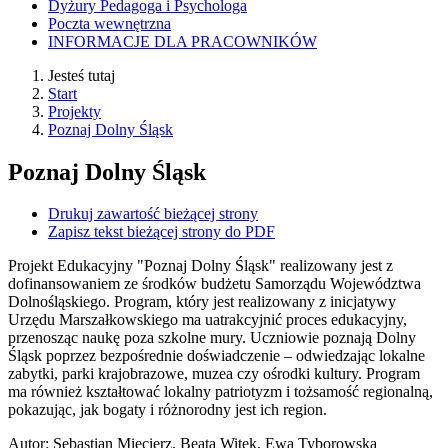
Dyżury Pedagoga i Psychologa
Poczta wewnętrzna
INFORMACJE DLA PRACOWNIKÓW
Jesteś tutaj
Start
Projekty
Poznaj Dolny Śląsk
Poznaj Dolny Śląsk
Drukuj zawartość bieżącej strony
Zapisz tekst bieżącej strony do PDF
Projekt Edukacyjny "Poznaj Dolny Śląsk" realizowany jest z
dofinansowaniem ze środków budżetu Samorządu Województwa
Dolnośląskiego. Program, który jest realizowany z inicjatywy
Urzędu Marszałkowskiego ma uatrakcyjnić proces edukacyjny,
przenosząc naukę poza szkolne mury. Uczniowie poznają Dolny
Śląsk poprzez bezpośrednie doświadczenie – odwiedzając lokalne
zabytki, parki krajobrazowe, muzea czy ośrodki kultury. Program
ma również kształtować lokalny patriotyzm i tożsamość regionalną,
pokazując, jak bogaty i różnorodny jest ich region.
Autor
:
Sebastian Miecierz, Beata Witek, Ewa Tyborowska