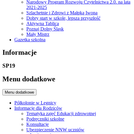
Narodowy Program Rozwoju Czytelnictwa 2.0. na lata
2021-2025
Szlachetnie i Zdrowi z Małpką Iwoną
Dobry start w szkole, lepsza przyszłość
Aktywna Tablica
Poznaj Dolny Śląsk
Mały Mistrz
Gazetka szkolna
Informacje
SP19
Menu dodatkowe
Menu dodatkowe
Półkolonie w Legnicy
Informacje dla Rodziców
Tematyka zajęć Edukacji zdrowotnej
Podręczniki szkolne
Konsultacje
Ubezpieczenie NNW uczniów