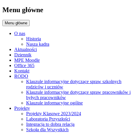
Menu główne
Menu główne
O nas
Historia
Nasza kadra
Aktualności
Dziennik
MPE Moodle
Office 365
Kontakt
RODO
Klauzule informacyjne dotyczące spraw szkolnych
rodziców i uczniów
Klauzule informacyjne dotyczące spraw pracowników i
byłych pracowników
Klauzule informacyjne ogólne
Projekty
Projekty Klasowe 2023/2024
Laboratoria Przyszłości
Integracja to dobra relacja
Szkoła dla Wszystkich