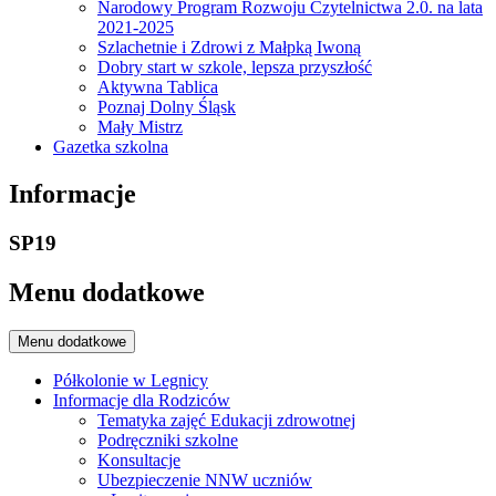
Narodowy Program Rozwoju Czytelnictwa 2.0. na lata
2021-2025
Szlachetnie i Zdrowi z Małpką Iwoną
Dobry start w szkole, lepsza przyszłość
Aktywna Tablica
Poznaj Dolny Śląsk
Mały Mistrz
Gazetka szkolna
Informacje
SP19
Menu dodatkowe
Menu dodatkowe
Półkolonie w Legnicy
Informacje dla Rodziców
Tematyka zajęć Edukacji zdrowotnej
Podręczniki szkolne
Konsultacje
Ubezpieczenie NNW uczniów