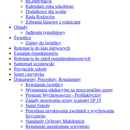
mLegitymacja
Kalendarz roku szkolnego
Dodatkowe dni wolne
Rada Rodziców
Zebrania klasowe z rodzicami
Obiady
Jadłospis tygodniowy
Świetlica
Zapisy do świetlicy
Rekrutacja do klas pierwszych
Egzamin ósmoklasistów
Rekrutacja do szkół ponadpodstawowych
Samorząd uczniowski
Przyjaciele szkoły
Sport i turystyka
Dokumenty, Procedury, Regulaminy
Regulamin świetlicy
Wymagania edukacyjne na poszczególne oceny
Program Wychowawczo - Profilaktyczny
Zasady stosowania oceny ważonej SP 19
Statut Szkoły
Procedura uzyskiwania zwolnień z wychowania
fizycznego
Standardy Ochrony Małoletnich
Regulamin monitoringu wizyjnego