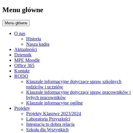
Menu główne
Menu główne
O nas
Historia
Nasza kadra
Aktualności
Dziennik
MPE Moodle
Office 365
Kontakt
RODO
Klauzule informacyjne dotyczące spraw szkolnych
rodziców i uczniów
Klauzule informacyjne dotyczące spraw pracowników i
byłych pracowników
Klauzule informacyjne ogólne
Projekty
Projekty Klasowe 2023/2024
Laboratoria Przyszłości
Integracja to dobra relacja
Szkoła dla Wszystkich