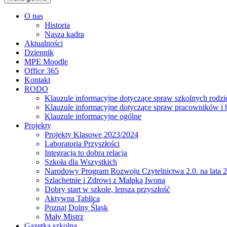
O nas
Historia
Nasza kadra
Aktualności
Dziennik
MPE Moodle
Office 365
Kontakt
RODO
Klauzule informacyjne dotyczące spraw szkolnych rodz
Klauzule informacyjne dotyczące spraw pracowników i
Klauzule informacyjne ogólne
Projekty
Projekty Klasowe 2023/2024
Laboratoria Przyszłości
Integracja to dobra relacja
Szkoła dla Wszystkich
Narodowy Program Rozwoju Czytelnictwa 2.0. na lata 
Szlachetnie i Zdrowi z Małpką Iwoną
Dobry start w szkole, lepsza przyszłość
Aktywna Tablica
Poznaj Dolny Śląsk
Mały Mistrz
Gazetka szkolna