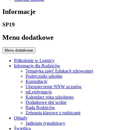
Informacje
SP19
Menu dodatkowe
Menu dodatkowe
Półkolonie w Legnicy
Informacje dla Rodziców
Tematyka zajęć Edukacji zdrowotnej
Podręczniki szkolne
Konsultacje
Ubezpieczenie NNW uczniów
mLegitymacja
Kalendarz roku szkolnego
Dodatkowe dni wolne
Rada Rodziców
Zebrania klasowe z rodzicami
Obiady
Jadłospis tygodniowy
Świetlica