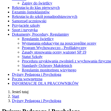
Zapisy do świetlicy
Rekrutacja do klas pierwszych
Egzamin ósmoklasistów
Rekrutacja do szkół ponadpodstawowych
Samorząd uczniowski
Przyjaciele szkoły
Sport i turystyka
Dokumenty, Procedury, Regulaminy
Regulamin świetlicy
Wymagania edukacyjne na poszczególne oceny
Program Wychowawczo - Profilaktyczny
Zasady stosowania oceny ważonej SP 19
Statut Szkoły
Procedura uzyskiwania zwolnień z wychowania fizyczn
Standardy Ochrony Małoletnich
Regulamin monitoringu wizyjnego
Dyżury Pedagoga i Psychologa
Poczta wewnętrzna
INFORMACJE DLA PRACOWNIKÓW
Jesteś tutaj
Start
Dyżury Pedagoga i Psychologa