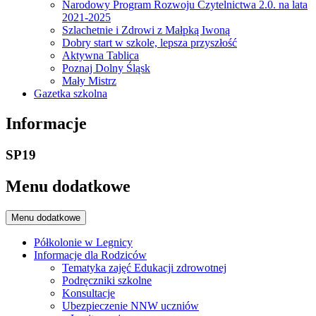
Narodowy Program Rozwoju Czytelnictwa 2.0. na lata
2021-2025
Szlachetnie i Zdrowi z Małpką Iwoną
Dobry start w szkole, lepsza przyszłość
Aktywna Tablica
Poznaj Dolny Śląsk
Mały Mistrz
Gazetka szkolna
Informacje
SP19
Menu dodatkowe
Menu dodatkowe
Półkolonie w Legnicy
Informacje dla Rodziców
Tematyka zajęć Edukacji zdrowotnej
Podręczniki szkolne
Konsultacje
Ubezpieczenie NNW uczniów