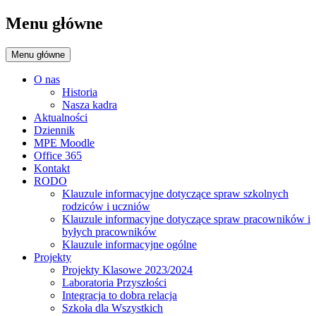
Menu główne
Menu główne
O nas
Historia
Nasza kadra
Aktualności
Dziennik
MPE Moodle
Office 365
Kontakt
RODO
Klauzule informacyjne dotyczące spraw szkolnych
rodziców i uczniów
Klauzule informacyjne dotyczące spraw pracowników i
byłych pracowników
Klauzule informacyjne ogólne
Projekty
Projekty Klasowe 2023/2024
Laboratoria Przyszłości
Integracja to dobra relacja
Szkoła dla Wszystkich