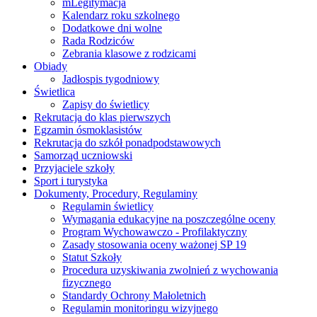
mLegitymacja
Kalendarz roku szkolnego
Dodatkowe dni wolne
Rada Rodziców
Zebrania klasowe z rodzicami
Obiady
Jadłospis tygodniowy
Świetlica
Zapisy do świetlicy
Rekrutacja do klas pierwszych
Egzamin ósmoklasistów
Rekrutacja do szkół ponadpodstawowych
Samorząd uczniowski
Przyjaciele szkoły
Sport i turystyka
Dokumenty, Procedury, Regulaminy
Regulamin świetlicy
Wymagania edukacyjne na poszczególne oceny
Program Wychowawczo - Profilaktyczny
Zasady stosowania oceny ważonej SP 19
Statut Szkoły
Procedura uzyskiwania zwolnień z wychowania
fizycznego
Standardy Ochrony Małoletnich
Regulamin monitoringu wizyjnego