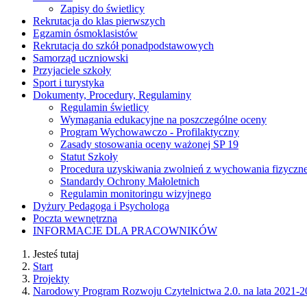
Zapisy do świetlicy
Rekrutacja do klas pierwszych
Egzamin ósmoklasistów
Rekrutacja do szkół ponadpodstawowych
Samorząd uczniowski
Przyjaciele szkoły
Sport i turystyka
Dokumenty, Procedury, Regulaminy
Regulamin świetlicy
Wymagania edukacyjne na poszczególne oceny
Program Wychowawczo - Profilaktyczny
Zasady stosowania oceny ważonej SP 19
Statut Szkoły
Procedura uzyskiwania zwolnień z wychowania fizyczn
Standardy Ochrony Małoletnich
Regulamin monitoringu wizyjnego
Dyżury Pedagoga i Psychologa
Poczta wewnętrzna
INFORMACJE DLA PRACOWNIKÓW
Jesteś tutaj
Start
Projekty
Narodowy Program Rozwoju Czytelnictwa 2.0. na lata 2021-2