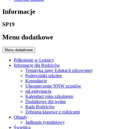
Informacje
SP19
Menu dodatkowe
Menu dodatkowe
Półkolonie w Legnicy
Informacje dla Rodziców
Tematyka zajęć Edukacji zdrowotnej
Podręczniki szkolne
Konsultacje
Ubezpieczenie NNW uczniów
mLegitymacja
Kalendarz roku szkolnego
Dodatkowe dni wolne
Rada Rodziców
Zebrania klasowe z rodzicami
Obiady
Jadłospis tygodniowy
Świetlica