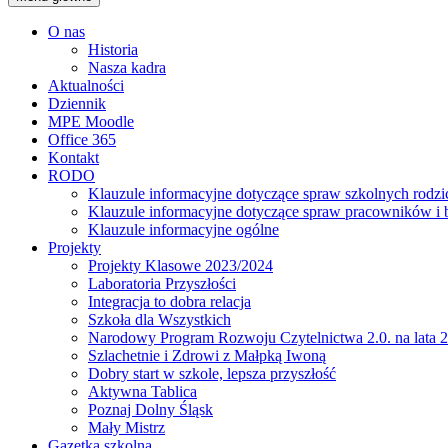
O nas
Historia
Nasza kadra
Aktualności
Dziennik
MPE Moodle
Office 365
Kontakt
RODO
Klauzule informacyjne dotyczące spraw szkolnych rodz
Klauzule informacyjne dotyczące spraw pracowników i
Klauzule informacyjne ogólne
Projekty
Projekty Klasowe 2023/2024
Laboratoria Przyszłości
Integracja to dobra relacja
Szkoła dla Wszystkich
Narodowy Program Rozwoju Czytelnictwa 2.0. na lata 
Szlachetnie i Zdrowi z Małpką Iwoną
Dobry start w szkole, lepsza przyszłość
Aktywna Tablica
Poznaj Dolny Śląsk
Mały Mistrz
Gazetka szkolna