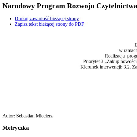
Narodowy Program Rozwoju Czytelnictwa 2
Drukuj zawartość bieżącej strony
Zapisz tekst bieżącej strony do PDF
D
w ramach
Realizacja prog
Priorytet 3 „Zakup nowośc
Kierunek interwencji: 3.2. 
Autor
:
Sebastian Miecierz
Metryczka