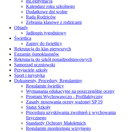
mLegitymacja
Kalendarz roku szkolnego
Dodatkowe dni wolne
Rada Rodziców
Zebrania klasowe z rodzicami
Obiady
Jadłospis tygodniowy
Świetlica
Zapisy do świetlicy
Rekrutacja do klas pierwszych
Egzamin ósmoklasistów
Rekrutacja do szkół ponadpodstawowych
Samorząd uczniowski
Przyjaciele szkoły
Sport i turystyka
Dokumenty, Procedury, Regulaminy
Regulamin świetlicy
Wymagania edukacyjne na poszczególne oceny
Program Wychowawczo - Profilaktyczny
Zasady stosowania oceny ważonej SP 19
Statut Szkoły
Procedura uzyskiwania zwolnień z wychowania
fizycznego
Standardy Ochrony Małoletnich
Regulamin monitoringu wizyjnego