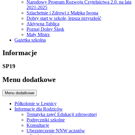
Narodowy Program Rozwoju Czytelnictwa 2.0. na lata
2021-2025
Szlachetnie i Zdrowi z Małpką Iwoną
Dobry start w szkole, lepsza przyszłość
Aktywna Tablica
Poznaj Dolny Śląsk
Mały Mistrz
Gazetka szkolna
Informacje
SP19
Menu dodatkowe
Menu dodatkowe
Półkolonie w Legnicy
Informacje dla Rodziców
Tematyka zajęć Edukacji zdrowotnej
Podręczniki szkolne
Konsultacje
Ubezpieczenie NNW uczniów