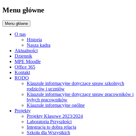
Menu główne
Menu główne
O nas
Historia
Nasza kadra
Aktualności
Dziennik
MPE Moodle
Office 365
Kontakt
RODO
Klauzule informacyjne dotyczące spraw szkolnych
rodziców i uczniów
Klauzule informacyjne dotyczące spraw pracowników i
byłych pracowników
Klauzule informacyjne ogólne
Projekty
Projekty Klasowe 2023/2024
Laboratoria Przyszłości
Integracja to dobra relacja
Szkoła dla Wszystkich