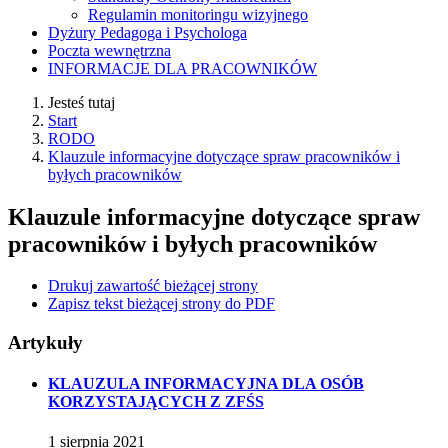
Regulamin monitoringu wizyjnego
Dyżury Pedagoga i Psychologa
Poczta wewnętrzna
INFORMACJE DLA PRACOWNIKÓW
Jesteś tutaj
Start
RODO
Klauzule informacyjne dotyczące spraw pracowników i
byłych pracowników
Klauzule informacyjne dotyczące spraw
pracowników i byłych pracowników
Drukuj zawartość bieżącej strony
Zapisz tekst bieżącej strony do PDF
Artykuły
KLAUZULA INFORMACYJNA DLA OSÓB
KORZYSTAJĄCYCH Z ZFŚS
1
sierpnia
2021