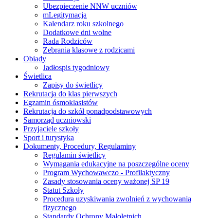
Ubezpieczenie NNW uczniów
mLegitymacja
Kalendarz roku szkolnego
Dodatkowe dni wolne
Rada Rodziców
Zebrania klasowe z rodzicami
Obiady
Jadłospis tygodniowy
Świetlica
Zapisy do świetlicy
Rekrutacja do klas pierwszych
Egzamin ósmoklasistów
Rekrutacja do szkół ponadpodstawowych
Samorząd uczniowski
Przyjaciele szkoły
Sport i turystyka
Dokumenty, Procedury, Regulaminy
Regulamin świetlicy
Wymagania edukacyjne na poszczególne oceny
Program Wychowawczo - Profilaktyczny
Zasady stosowania oceny ważonej SP 19
Statut Szkoły
Procedura uzyskiwania zwolnień z wychowania
fizycznego
Standardy Ochrony Małoletnich