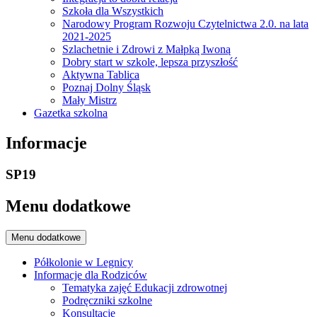
Szkoła dla Wszystkich
Narodowy Program Rozwoju Czytelnictwa 2.0. na lata
2021-2025
Szlachetnie i Zdrowi z Małpką Iwoną
Dobry start w szkole, lepsza przyszłość
Aktywna Tablica
Poznaj Dolny Śląsk
Mały Mistrz
Gazetka szkolna
Informacje
SP19
Menu dodatkowe
Menu dodatkowe
Półkolonie w Legnicy
Informacje dla Rodziców
Tematyka zajęć Edukacji zdrowotnej
Podręczniki szkolne
Konsultacje