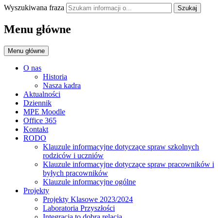
Wyszukiwana fraza
Szukaj
Menu główne
Menu główne
O nas
Historia
Nasza kadra
Aktualności
Dziennik
MPE Moodle
Office 365
Kontakt
RODO
Klauzule informacyjne dotyczące spraw szkolnych
rodziców i uczniów
Klauzule informacyjne dotyczące spraw pracowników i
byłych pracowników
Klauzule informacyjne ogólne
Projekty
Projekty Klasowe 2023/2024
Laboratoria Przyszłości
Integracja to dobra relacja