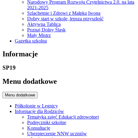
Narodowy Program Rozwoju Czytelnictwa 2.0. na lata
2021-2025
Szlachetnie i Zdrowi z Małpką Iwoną
Dobry start w szkole, lepsza przyszłość
Aktywna Tablica
Poznaj Dolny Śląsk
Mały Mistrz
Gazetka szkolna
Informacje
SP19
Menu dodatkowe
Menu dodatkowe
Półkolonie w Legnicy
Informacje dla Rodziców
Tematyka zajęć Edukacji zdrowotnej
Podręczniki szkolne
Konsultacje
Ubezpieczenie NNW uczniów