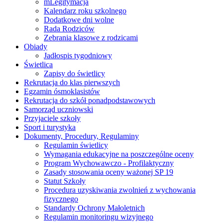
mLegitymacja
Kalendarz roku szkolnego
Dodatkowe dni wolne
Rada Rodziców
Zebrania klasowe z rodzicami
Obiady
Jadłospis tygodniowy
Świetlica
Zapisy do świetlicy
Rekrutacja do klas pierwszych
Egzamin ósmoklasistów
Rekrutacja do szkół ponadpodstawowych
Samorząd uczniowski
Przyjaciele szkoły
Sport i turystyka
Dokumenty, Procedury, Regulaminy
Regulamin świetlicy
Wymagania edukacyjne na poszczególne oceny
Program Wychowawczo - Profilaktyczny
Zasady stosowania oceny ważonej SP 19
Statut Szkoły
Procedura uzyskiwania zwolnień z wychowania
fizycznego
Standardy Ochrony Małoletnich
Regulamin monitoringu wizyjnego