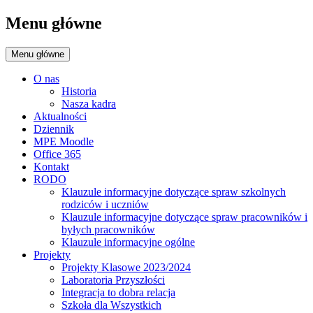
Menu główne
Menu główne
O nas
Historia
Nasza kadra
Aktualności
Dziennik
MPE Moodle
Office 365
Kontakt
RODO
Klauzule informacyjne dotyczące spraw szkolnych
rodziców i uczniów
Klauzule informacyjne dotyczące spraw pracowników i
byłych pracowników
Klauzule informacyjne ogólne
Projekty
Projekty Klasowe 2023/2024
Laboratoria Przyszłości
Integracja to dobra relacja
Szkoła dla Wszystkich