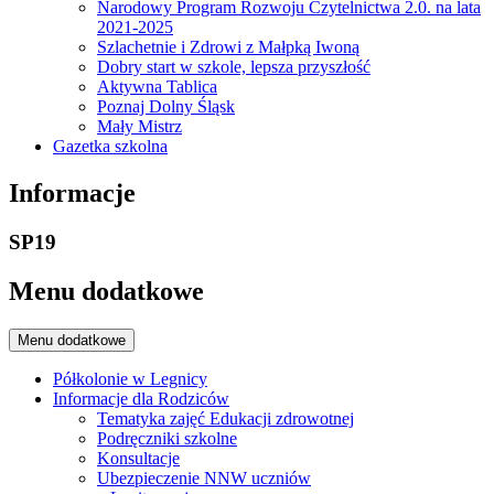
Narodowy Program Rozwoju Czytelnictwa 2.0. na lata
2021-2025
Szlachetnie i Zdrowi z Małpką Iwoną
Dobry start w szkole, lepsza przyszłość
Aktywna Tablica
Poznaj Dolny Śląsk
Mały Mistrz
Gazetka szkolna
Informacje
SP19
Menu dodatkowe
Menu dodatkowe
Półkolonie w Legnicy
Informacje dla Rodziców
Tematyka zajęć Edukacji zdrowotnej
Podręczniki szkolne
Konsultacje
Ubezpieczenie NNW uczniów