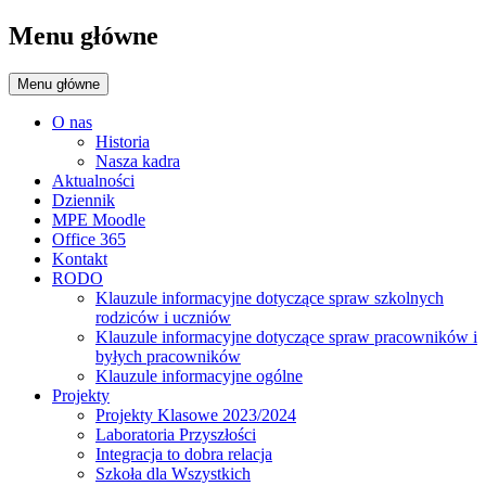
Menu główne
Menu główne
O nas
Historia
Nasza kadra
Aktualności
Dziennik
MPE Moodle
Office 365
Kontakt
RODO
Klauzule informacyjne dotyczące spraw szkolnych
rodziców i uczniów
Klauzule informacyjne dotyczące spraw pracowników i
byłych pracowników
Klauzule informacyjne ogólne
Projekty
Projekty Klasowe 2023/2024
Laboratoria Przyszłości
Integracja to dobra relacja
Szkoła dla Wszystkich