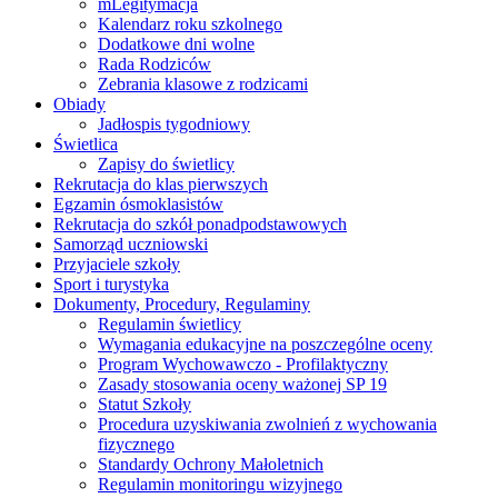
mLegitymacja
Kalendarz roku szkolnego
Dodatkowe dni wolne
Rada Rodziców
Zebrania klasowe z rodzicami
Obiady
Jadłospis tygodniowy
Świetlica
Zapisy do świetlicy
Rekrutacja do klas pierwszych
Egzamin ósmoklasistów
Rekrutacja do szkół ponadpodstawowych
Samorząd uczniowski
Przyjaciele szkoły
Sport i turystyka
Dokumenty, Procedury, Regulaminy
Regulamin świetlicy
Wymagania edukacyjne na poszczególne oceny
Program Wychowawczo - Profilaktyczny
Zasady stosowania oceny ważonej SP 19
Statut Szkoły
Procedura uzyskiwania zwolnień z wychowania
fizycznego
Standardy Ochrony Małoletnich
Regulamin monitoringu wizyjnego