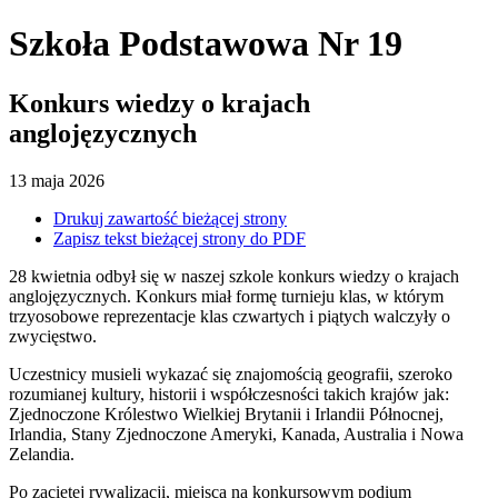
Szkoła Podstawowa Nr 19
Konkurs wiedzy o krajach
anglojęzycznych
13
maja
2026
Drukuj zawartość bieżącej strony
Zapisz tekst bieżącej strony do PDF
28 kwietnia odbył się w naszej szkole konkurs wiedzy o krajach
anglojęzycznych. Konkurs miał formę turnieju klas, w którym
trzyosobowe reprezentacje klas czwartych i piątych walczyły o
zwycięstwo.
Uczestnicy musieli wykazać się znajomością geografii, szeroko
rozumianej kultury, historii i współczesności takich krajów jak:
Zjednoczone Królestwo Wielkiej Brytanii i Irlandii Północnej,
Irlandia, Stany Zjednoczone Ameryki, Kanada, Australia i Nowa
Zelandia.
Po zaciętej rywalizacji, miejsca na konkursowym podium